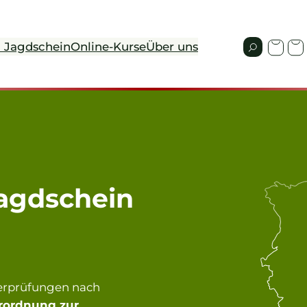
 Jagdschein
Online-Kurse
Über uns
agdschein
gerprüfungen nach
rordnung zur