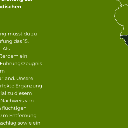
ndischen
ung musst du zu
üfung das 15.
 Als
ußerdem ein
s Führungszeugnis
em
rland. Unsere
erfekte Ergänzung
ial zu diesem
n Nachweis von
 flüchtigen
60 m Entfernung
nschlag sowie ein