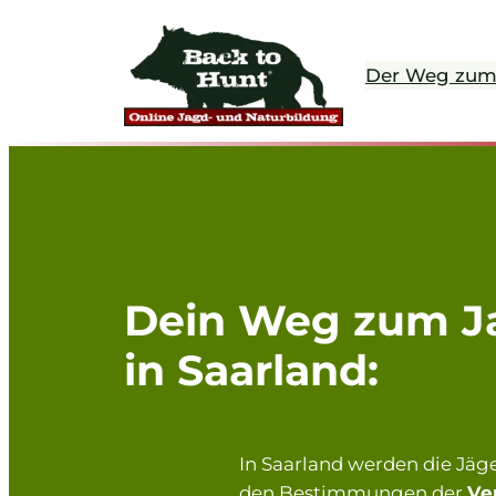
Zum
Inhalt
Der Weg zum
springen
Dein Weg zum J
in Saarland:
In Saarland werden die Jä
den Bestimmungen der
Ve