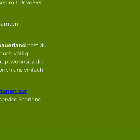
sen mit Revolver
esamten
Sauerland
hast du
auch völlig
uptwohnsitz die
rich uns einfach
tionen zur
ervice Saarland.