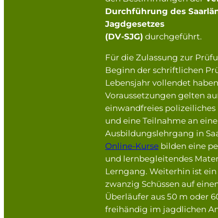
Durchführung des Saarlä
Jagdgesetzes
(DV-SJG)
durchgeführt.
Für die Zulassung zur Prüf
Beginn der schriftlichen Pr
Lebensjahr vollendet haben.
Voraussetzungen gelten a
einwandfreies polizeiliche
und eine Teilnahme an ein
Ausbildungslehrgang in Saa
Online-Kurse
bilden eine p
und lernbegleitendes Mater
Lerngang. Weiterhin ist ei
zwanzig Schüssen auf einen
Überläufer aus 50 m oder 
freihändig im jagdlichen A