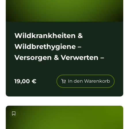
Wildkrankheiten &
Wildbrethygiene –
Versorgen & Verwerten –
Lagerung, Vermarktung &
Entsorgung
19,00
€
In den Warenkorb