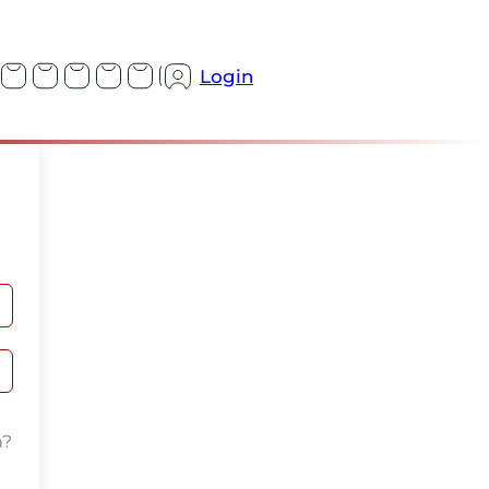
Login
n?