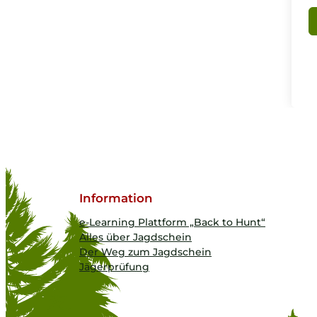
Information
e-Learning Plattform „Back to Hunt“
Alles über Jagdschein
Der Weg zum Jagdschein
Jägerprüfung