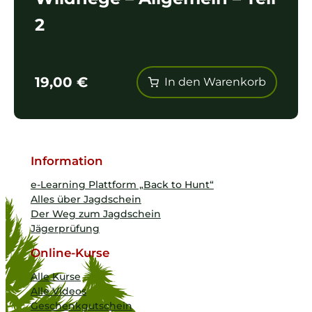
2
19,00
€
In den Warenkorb
Information
e-Learning Plattform „Back to Hunt“
Alles über Jagdschein
Der Weg zum Jagdschein
Jägerprüfung
Online-Kurse
Alle Kurse
Alle Videos
Geschenkgutschein