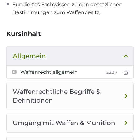
Fundiertes Fachwissen zu den gesetzlichen
bestehen bleibt. Weiterhin werden die einzelnen
Bestimmungen zum Waffenbesitz.
Voraussetzungen, wie z. B. die Zuverlässigkeit, die
persönliche Eignung und das Bedürfnis,
dargestellt und strukturiert abgearbeitet. Die für
Kursinhalt
den Jäger in der Praxis sehr wichtigen
waffenrechtlichen Begriffe: Führen, Aufbewahren
und Transportieren, werden ebenfalls
Allgemein
praxisbezogen erläutert und anhand von
Beispielen dargestellt. Dies ist notwendig, damit
Waffenrecht allgemein
22:37
die rechtlichen Vorgaben des Waffengesetzes
eingehalten werden. Weitere Themen dieses
Waffenrechtliche Begriffe &
Fachgebietes sind die Unfallverhütung nach VSG
4.4 Jagd, das Beschussgesetz und das heutzutage
Definitionen
sehr wichtige Waffenregistergesetz.
Zur Ergänzung deiner Lernmaterialien raten wir zu
Umgang mit Waffen & Munition
„Grundausstattung Jagd – Sicher durch die
Jägerprüfung“
. Das Lernwerk ist auch
bei uns