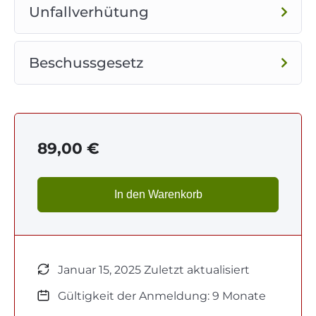
erhältlich
.
Unfallverhütung
Dozent: RA Georg H. Amian.
Beschussgesetz
89,00
€
In den Warenkorb
Januar 15, 2025 Zuletzt aktualisiert
Gültigkeit der Anmeldung: 9 Monate