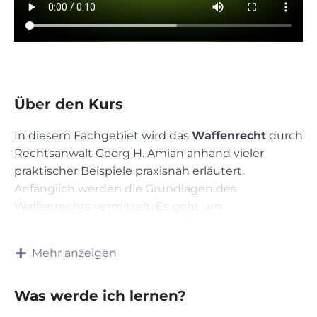
Über den Kurs
In diesem Fachgebiet wird das
Waffenrecht
durch
Rechtsanwalt Georg H. Amian anhand vieler
praktischer Beispiele praxisnah erläutert.
Anfänglich werden die Grundlagen des
Waffenrechts vermittelt. Es geht um
waffenrechtliche Begriffe und Definitionen, aber
auch verbotene Waffen und Munition werden
Mehr anzeigen
ausführlich dargestellt. Ein essenzieller Bereich
dieses Fachgebietes ist der Umgang mit Waffen
Was werde ich lernen?
und Munition, ein absolut wichtiges Thema, damit
die waffenrechtliche Erlaubnis auch in Zukunft