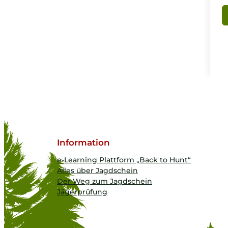
Information
e-Learning Plattform „Back to Hunt“
Alles über Jagdschein
Der Weg zum Jagdschein
Jägerprüfung