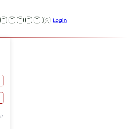
Login
n?