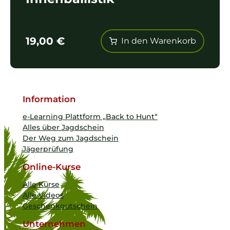
19,00
€
In den Warenkorb
Information
e-Learning Plattform „Back to Hunt“
Alles über Jagdschein
Der Weg zum Jagdschein
Jägerprüfung
Online-Kurse
Alle Kurse
Alle Videos
Geschenkgutschein
Unternehmen