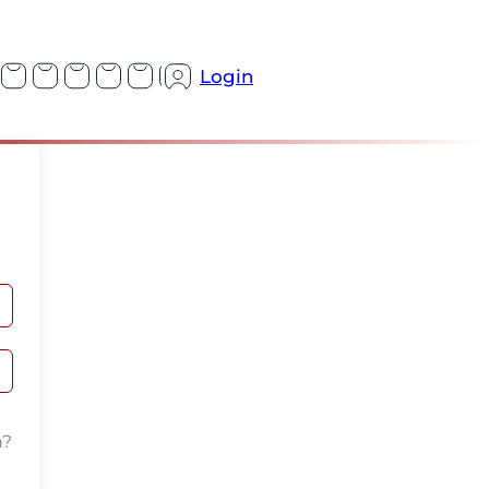
Login
n?