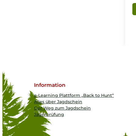
Information
e-Learning Plattform „Back to Hunt“
Alles über Jagdschein
Der Weg zum Jagdschein
Jägerprüfung