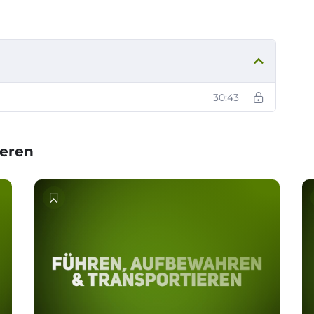
30:43
ieren