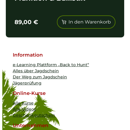
89,00
€
In den Warenkorb
Information
e-Learning Plattform „Back to Hunt“
Alles über Jagdschein
Der Weg zum Jagdschein
Jägerprüfung
Online-Kurse
Alle Kurse
Alle Videos
Geschenkgutschein
Unternehmen