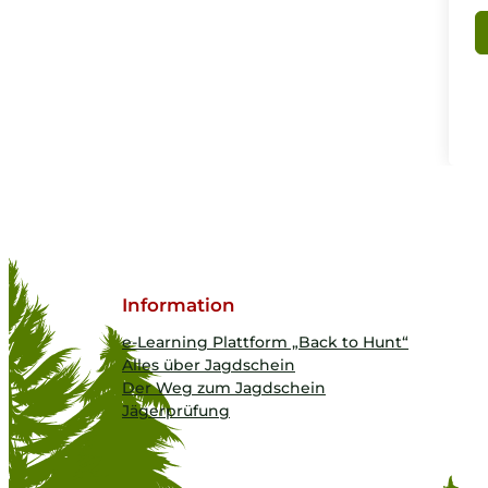
Information
e-Learning Plattform „Back to Hunt“
Alles über Jagdschein
Der Weg zum Jagdschein
Jägerprüfung