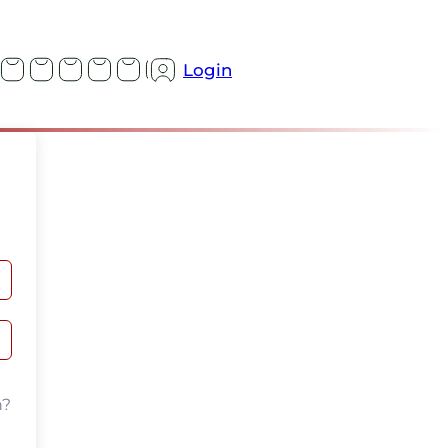
Login
n?