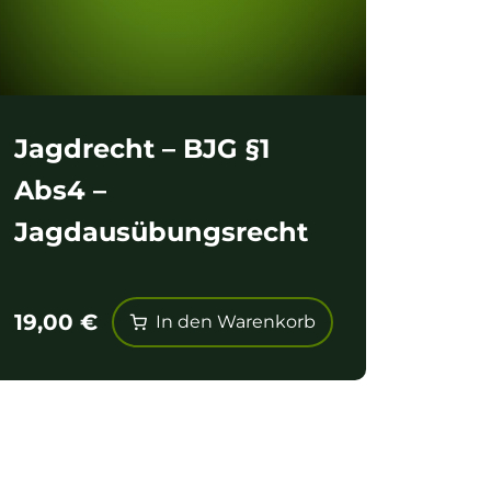
Jagdrecht – BJG §1
Abs4 –
Jagdausübungsrecht
19,00
€
In den Warenkorb