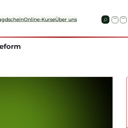
agdschein
Online-Kurse
Über uns
reform