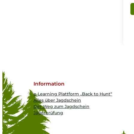
Information
e-Learning Plattform „Back to Hunt“
Alles über Jagdschein
Der Weg zum Jagdschein
Jägerprüfung