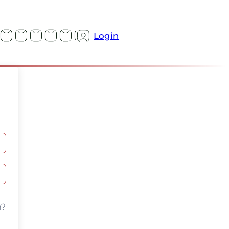
Login
n?