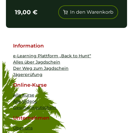
19,00
€
In den Warenkorb
Information
e-Learning Plattform „Back to Hunt“
Alles über Jagdschein
Der Weg zum Jagdschein
Jägerprüfung
Online-Kurse
Alle Kurse
Alle Videos
Geschenkgutschein
Unternehmen
Über uns