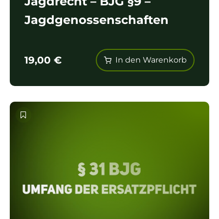
Jagdrecht – BJG §9 –
Jagdgenossenschaften
19,00
€
In den Warenkorb