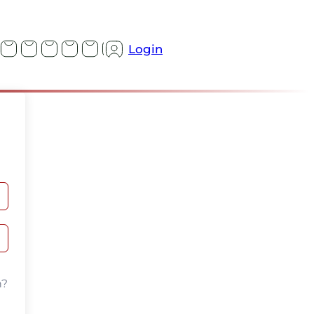
Login
n?