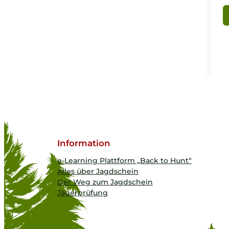
Information
e-Learning Plattform „Back to Hunt“
Alles über Jagdschein
Der Weg zum Jagdschein
Jägerprüfung