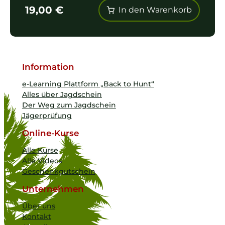
19,00
€
In den Warenkorb
Information
e-Learning Plattform „Back to Hunt“
Alles über Jagdschein
Der Weg zum Jagdschein
Jägerprüfung
Online-Kurse
Alle Kurse
Alle Videos
Geschenkgutschein
Unternehmen
Über uns
Kontakt