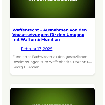
Waffenrecht – Ausnahmen von den
Voraussetzungen für den Umgang
mit Waffen & Munition
Februar 17, 2025
Fundiertes Fachwissen zu den gesetzlichen
Bestimmungen zum Waffenbesitz. Dozent: RA
Georg H. Amian.