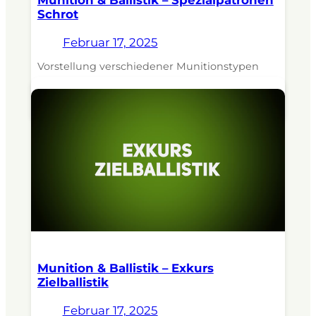
Schrot
Februar 17, 2025
Vorstellung verschiedener Munitionstypen
und ihrer Einsatzgebiete. Dozent:
Revierjagdmeister Jens Kratzenberg.
Munition & Ballistik – Exkurs
Zielballistik
Februar 17, 2025