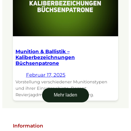
Munition & Ballistik –
Kaliberbezeichnungen
Büchsenpatrone
Februar 17, 2025
Vorstellung verschiedener Munitionstypen
und ihrer Einsatzgebiete. Dozent:
Revierjagdmeister Jens Kratzenberg.
Mehr laden
Information