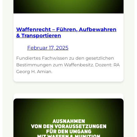
Waffenrecht – Führen, Aufbewahren
& Transportieren
Februar 17, 2025
Fundiertes Fachwissen zu den gesetzlichen
Bestimmungen zum Waffenbesitz. Dozent: RA
Georg H. Amian.