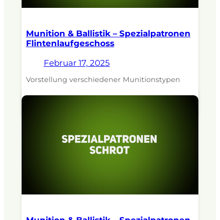
Munition & Ballistik – Spezialpatronen
Flintenlaufgeschoss
Februar 17, 2025
Vorstellung verschiedener Munitionstypen
und ihrer Einsatzgebiete. Dozent:
Revierjagdmeister Jens Kratzenberg.
Munition & Ballistik – Spezialpatronen