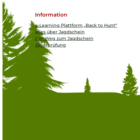
Information
e-Learning Plattform „Back to Hunt“
Alles über Jagdschein
Der Weg zum Jagdschein
Jägerprüfung