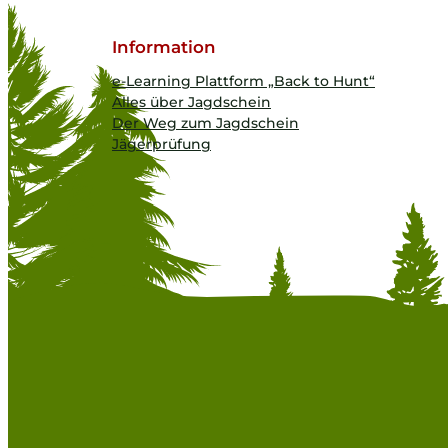
Information
e-Learning Plattform „Back to Hunt“
Alles über Jagdschein
Der Weg zum Jagdschein
Jägerprüfung